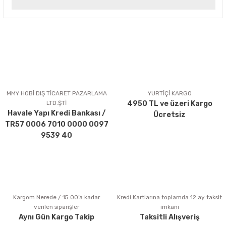
Yorum Yaz
Bu ürünün fiyat bilgisi, resim, ürün açıklamalarında ve diğer
konularda yetersiz gördüğünüz noktaları öneri formunu
kullanarak tarafımıza iletebilirsiniz.
Görüş ve önerileriniz için teşekkür ederiz.
Ürün resmi kalitesiz, bozuk veya görüntülenemiyor.
Ürün açıklamasında eksik bilgiler bulunuyor.
MMY HOBİ DIŞ TİCARET PAZARLAMA
YURTİÇİ KARGO
LTD.ŞTİ
4950 TL ve üzeri Kargo
Ürün bilgilerinde hatalar bulunuyor.
Havale Yapı Kredi Bankası /
Ücretsiz
Ürün fiyatı diğer sitelerden daha pahalı.
TR57 0006 7010 0000 0097
Bu ürüne benzer farklı alternatifler olmalı.
9539 40
Kargom Nerede / 15:00’a kadar
Kredi Kartlarına toplamda 12 ay taksit
Gönder
verilen siparişler
imkanı
Aynı Gün Kargo Takip
Taksitli Alışveriş