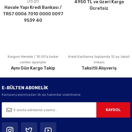
LTD.ŞTİ
4950 TL ve üzeri Kargo
Ürün bilgilerinde hatalar bulunuyor.
Havale Yapı Kredi Bankası /
Ücretsiz
Ürün fiyatı diğer sitelerden daha pahalı.
TR57 0006 7010 0000 0097
Bu ürüne benzer farklı alternatifler olmalı.
9539 40
Kargom Nerede / 15:00’a kadar
Kredi Kartlarına toplamda 12 ay taksit
Gönder
verilen siparişler
imkanı
Aynı Gün Kargo Takip
Taksitli Alışveriş
E-BÜLTEN ABONELİK
Kampanyalarımızdan ilk siz haberdar olabilirsiniz.
KAYDOL