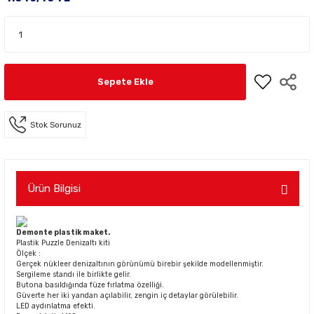
Sepete Ekle
Stok Sorunuz
Ürün Bilgisi
Demonte plastik maket.
Plastik Puzzle Denizaltı kiti
Ölçek :
Gerçek nükleer denizaltının görünümü birebir şekilde modellenmiştir.
Sergileme standı ile birlikte gelir.
Butona basıldığında füze fırlatma özelliği.
Güverte her iki yandan açılabilir, zengin iç detaylar görülebilir.
LED aydınlatma efekti.