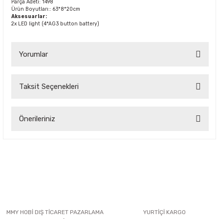
Parça Adeti: 1498
Ürün Boyutları:: 63*8*20cm
Aksesuarlar:
2x LED light (4*AG3 button battery)
Yorumlar
Taksit Seçenekleri
Bu ürüne ilk yorumu siz yapın!
Önerileriniz
Yorum Yaz
Bu ürünün fiyat bilgisi, resim, ürün açıklamalarında ve diğer
konularda yetersiz gördüğünüz noktaları öneri formunu
kullanarak tarafımıza iletebilirsiniz.
Görüş ve önerileriniz için teşekkür ederiz.
Ürün resmi kalitesiz, bozuk veya görüntülenemiyor.
Ürün açıklamasında eksik bilgiler bulunuyor.
MMY HOBİ DIŞ TİCARET PAZARLAMA
YURTİÇİ KARGO