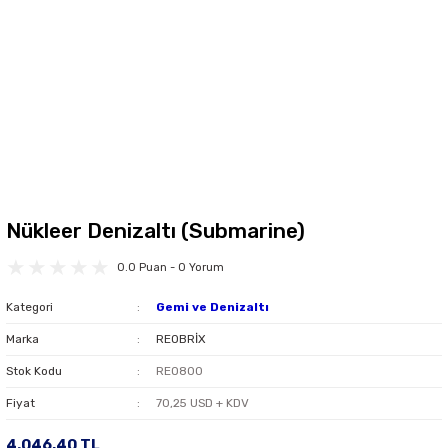
Nükleer Denizaltı (Submarine)
0.0 Puan - 0 Yorum
Kategori
Gemi ve Denizaltı
Marka
REOBRİX
Stok Kodu
REO800
Fiyat
70,25 USD + KDV
4.046,40 TL