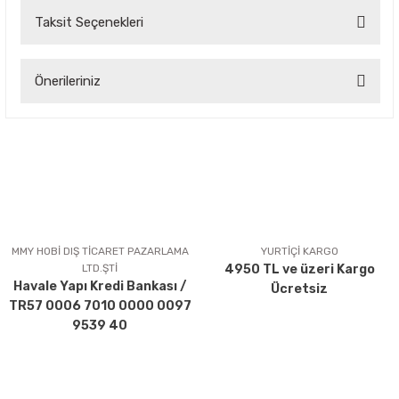
Taksit Seçenekleri
Bu ürüne ilk yorumu siz yapın!
Önerileriniz
Yorum Yaz
Bu ürünün fiyat bilgisi, resim, ürün açıklamalarında ve diğer
konularda yetersiz gördüğünüz noktaları öneri formunu
kullanarak tarafımıza iletebilirsiniz.
Görüş ve önerileriniz için teşekkür ederiz.
Ürün resmi kalitesiz, bozuk veya görüntülenemiyor.
Ürün açıklamasında eksik bilgiler bulunuyor.
MMY HOBİ DIŞ TİCARET PAZARLAMA
YURTİÇİ KARGO
LTD.ŞTİ
4950 TL ve üzeri Kargo
Ürün bilgilerinde hatalar bulunuyor.
Havale Yapı Kredi Bankası /
Ücretsiz
Ürün fiyatı diğer sitelerden daha pahalı.
TR57 0006 7010 0000 0097
Bu ürüne benzer farklı alternatifler olmalı.
9539 40