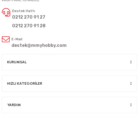
KAĞITHANE İSTANBUL
Destek Hattı
0212 270 91 27
0212 270 91 28
E-Mail
destek@mmyhobby.com
KURUMSAL
HIZLI KATEGORİLER
YARDIM