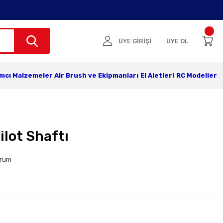
ÜYE GİRİŞİ
ÜYE OL
ımcı Malzemeler
Air Brush ve Ekipmanları
El Aletleri
RC Modeller
ilot Shaftı
orum
r