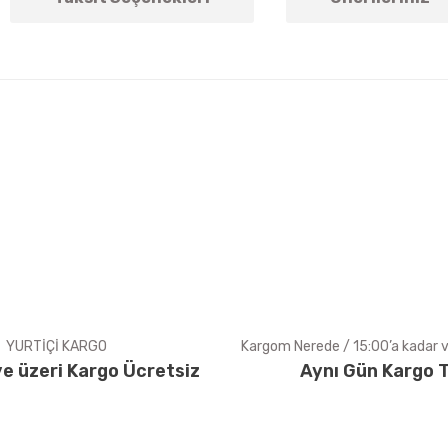
arda yetersiz gördüğünüz noktaları öneri formunu kullanarak tarafımıza ile
Bu ürüne ilk yorumu siz yapın!
Yorum Yaz
YURTİÇİ KARGO
Kargom Nerede / 15:00’a kadar ve
e üzeri Kargo Ücretsiz
Aynı Gün Kargo T
Gönder