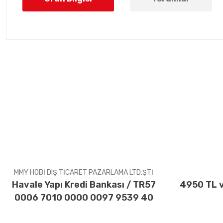
Bu ürünün fiyat bilgisi, resim, ürün açıklamalarında ve diğer konul
Görüş ve önerileriniz için teşekkür ederiz.
Ürün resmi kalitesiz, bozuk veya görüntülenemiyor.
Ürün açıklamasında eksik bilgiler bulunuyor.
Ürün bilgilerinde hatalar bulunuyor.
Ürün fiyatı diğer sitelerden daha pahalı.
Bu ürüne benzer farklı alternatifler olmalı.
MMY HOBİ DIŞ TİCARET PAZARLAMA LTD.ŞTİ
Havale Yapı Kredi Bankası / TR57
4950 TL v
0006 7010 0000 0097 9539 40