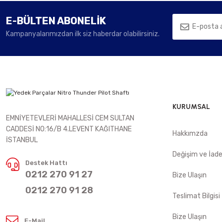
E-BÜLTEN ABONELİK
Kampanyalarımızdan ilk siz haberdar olabilirsiniz.
KURUMSAL
EMNİYETEVLERİ MAHALLESİ CEM SULTAN
CADDESİ NO:16/B 4.LEVENT KAĞITHANE
Hakkımzda
İSTANBUL
Değişim ve İad
Destek Hattı
0212 270 91 27
Bize Ulaşın
0212 270 91 28
Teslimat Bilgisi
Bize Ulaşın
E-Mail