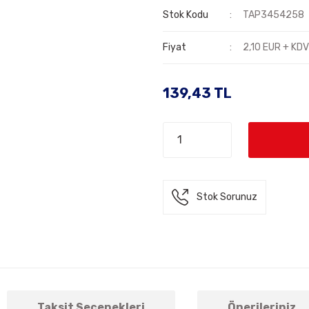
Stok Kodu
TAP3454258
Fiyat
2,10 EUR + KD
139,43 TL
Stok Sorunuz
Taksit Seçenekleri
Önerileriniz