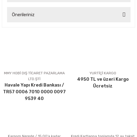
Önerileriniz
Yorum Yaz
Bu ürünün fiyat bilgisi, resim, ürün açıklamalarında ve diğer
konularda yetersiz gördüğünüz noktaları öneri formunu
kullanarak tarafımıza iletebilirsiniz.
Görüş ve önerileriniz için teşekkür ederiz.
Ürün resmi kalitesiz, bozuk veya görüntülenemiyor.
Ürün açıklamasında eksik bilgiler bulunuyor.
MMY HOBİ DIŞ TİCARET PAZARLAMA
YURTİÇİ KARGO
LTD.ŞTİ
4950 TL ve üzeri Kargo
Ürün bilgilerinde hatalar bulunuyor.
Havale Yapı Kredi Bankası /
Ücretsiz
Ürün fiyatı diğer sitelerden daha pahalı.
TR57 0006 7010 0000 0097
Bu ürüne benzer farklı alternatifler olmalı.
9539 40
Kargom Nerede / 15:00’a kadar
Kredi Kartlarına toplamda 12 ay taksit
Gönder