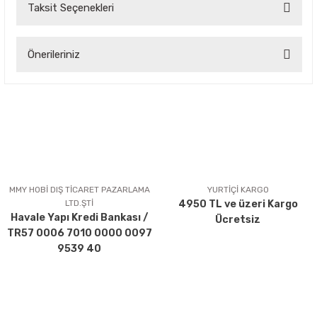
Taksit Seçenekleri
Bu ürüne ilk yorumu siz yapın!
Önerileriniz
Yorum Yaz
Bu ürünün fiyat bilgisi, resim, ürün açıklamalarında ve diğer
konularda yetersiz gördüğünüz noktaları öneri formunu
kullanarak tarafımıza iletebilirsiniz.
Görüş ve önerileriniz için teşekkür ederiz.
Ürün resmi kalitesiz, bozuk veya görüntülenemiyor.
Ürün açıklamasında eksik bilgiler bulunuyor.
MMY HOBİ DIŞ TİCARET PAZARLAMA
YURTİÇİ KARGO
LTD.ŞTİ
4950 TL ve üzeri Kargo
Ürün bilgilerinde hatalar bulunuyor.
Havale Yapı Kredi Bankası /
Ücretsiz
Ürün fiyatı diğer sitelerden daha pahalı.
TR57 0006 7010 0000 0097
Bu ürüne benzer farklı alternatifler olmalı.
9539 40