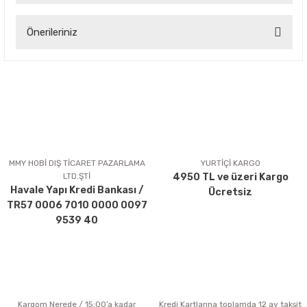
Önerileriniz
Yorum Yaz
Bu ürünün fiyat bilgisi, resim, ürün açıklamalarında ve diğer
konularda yetersiz gördüğünüz noktaları öneri formunu
kullanarak tarafımıza iletebilirsiniz.
Görüş ve önerileriniz için teşekkür ederiz.
Ürün resmi kalitesiz, bozuk veya görüntülenemiyor.
Ürün açıklamasında eksik bilgiler bulunuyor.
MMY HOBİ DIŞ TİCARET PAZARLAMA
YURTİÇİ KARGO
LTD.ŞTİ
4950 TL ve üzeri Kargo
Ürün bilgilerinde hatalar bulunuyor.
Havale Yapı Kredi Bankası /
Ücretsiz
Ürün fiyatı diğer sitelerden daha pahalı.
TR57 0006 7010 0000 0097
Bu ürüne benzer farklı alternatifler olmalı.
9539 40
Kargom Nerede / 15:00’a kadar
Kredi Kartlarına toplamda 12 ay taksit
Gönder