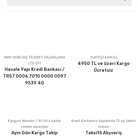
Yorum Yaz
Bu ürünün fiyat bilgisi, resim, ürün açıklamalarında ve diğer
konularda yetersiz gördüğünüz noktaları öneri formunu
kullanarak tarafımıza iletebilirsiniz.
Görüş ve önerileriniz için teşekkür ederiz.
Ürün resmi kalitesiz, bozuk veya görüntülenemiyor.
Ürün açıklamasında eksik bilgiler bulunuyor.
MMY HOBİ DIŞ TİCARET PAZARLAMA
YURTİÇİ KARGO
LTD.ŞTİ
4950 TL ve üzeri Kargo
Ürün bilgilerinde hatalar bulunuyor.
Havale Yapı Kredi Bankası /
Ücretsiz
Ürün fiyatı diğer sitelerden daha pahalı.
TR57 0006 7010 0000 0097
Bu ürüne benzer farklı alternatifler olmalı.
9539 40
Kargom Nerede / 15:00’a kadar
Kredi Kartlarına toplamda 12 ay taksit
Gönder
verilen siparişler
imkanı
Aynı Gün Kargo Takip
Taksitli Alışveriş