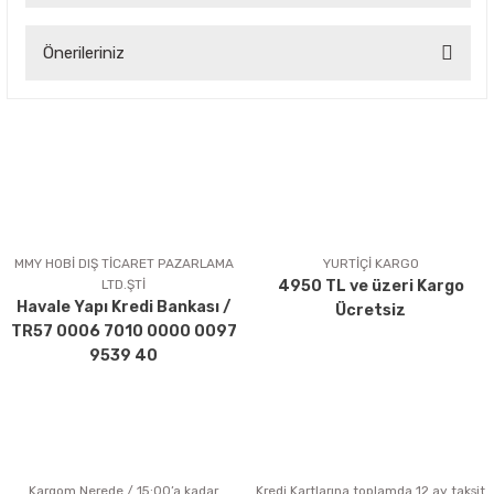
Önerileriniz
Yorum Yaz
Bu ürünün fiyat bilgisi, resim, ürün açıklamalarında ve diğer
konularda yetersiz gördüğünüz noktaları öneri formunu
kullanarak tarafımıza iletebilirsiniz.
Görüş ve önerileriniz için teşekkür ederiz.
Ürün resmi kalitesiz, bozuk veya görüntülenemiyor.
Ürün açıklamasında eksik bilgiler bulunuyor.
MMY HOBİ DIŞ TİCARET PAZARLAMA
YURTİÇİ KARGO
LTD.ŞTİ
4950 TL ve üzeri Kargo
Ürün bilgilerinde hatalar bulunuyor.
Havale Yapı Kredi Bankası /
Ücretsiz
Ürün fiyatı diğer sitelerden daha pahalı.
TR57 0006 7010 0000 0097
Bu ürüne benzer farklı alternatifler olmalı.
9539 40
Kargom Nerede / 15:00’a kadar
Kredi Kartlarına toplamda 12 ay taksit
Gönder