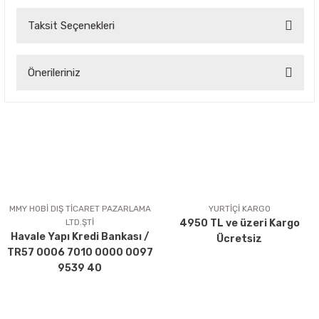
Taksit Seçenekleri
Bu ürüne ilk yorumu siz yapın!
Önerileriniz
Yorum Yaz
Bu ürünün fiyat bilgisi, resim, ürün açıklamalarında ve diğer
konularda yetersiz gördüğünüz noktaları öneri formunu
kullanarak tarafımıza iletebilirsiniz.
Görüş ve önerileriniz için teşekkür ederiz.
Ürün resmi kalitesiz, bozuk veya görüntülenemiyor.
Ürün açıklamasında eksik bilgiler bulunuyor.
MMY HOBİ DIŞ TİCARET PAZARLAMA
YURTİÇİ KARGO
LTD.ŞTİ
4950 TL ve üzeri Kargo
Ürün bilgilerinde hatalar bulunuyor.
Havale Yapı Kredi Bankası /
Ücretsiz
Ürün fiyatı diğer sitelerden daha pahalı.
TR57 0006 7010 0000 0097
Bu ürüne benzer farklı alternatifler olmalı.
9539 40