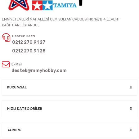
EMNİYETEVLERİ MAHALLESİ CEM SULTAN CADDESİ NO:16/B 4.LEVENT
KAĞITHANE İSTANBUL
Destek Hattı
0212 270 91 27
0212 270 91 28
E-Mail
destek@mmyhobby.com
KURUMSAL
HIZLI KATEGORİLER
YARDIM