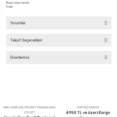
Boya veya vernik
Fırça
Yorumlar
Taksit Seçenekleri
Bu ürüne ilk yorumu siz yapın!
Önerileriniz
Yorum Yaz
Bu ürünün fiyat bilgisi, resim, ürün açıklamalarında ve diğer
konularda yetersiz gördüğünüz noktaları öneri formunu
kullanarak tarafımıza iletebilirsiniz.
Görüş ve önerileriniz için teşekkür ederiz.
Ürün resmi kalitesiz, bozuk veya görüntülenemiyor.
Ürün açıklamasında eksik bilgiler bulunuyor.
MMY HOBİ DIŞ TİCARET PAZARLAMA
YURTİÇİ KARGO
LTD.ŞTİ
4950 TL ve üzeri Kargo
Ürün bilgilerinde hatalar bulunuyor.