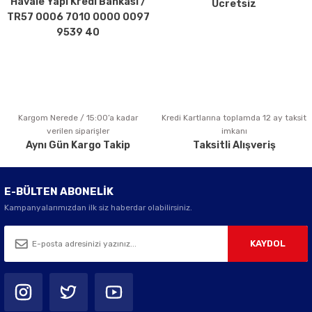
Havale Yapı Kredi Bankası /
Ücretsiz
Ürün fiyatı diğer sitelerden daha pahalı.
TR57 0006 7010 0000 0097
Bu ürüne benzer farklı alternatifler olmalı.
9539 40
Kargom Nerede / 15:00’a kadar
Kredi Kartlarına toplamda 12 ay taksit
Gönder
verilen siparişler
imkanı
Aynı Gün Kargo Takip
Taksitli Alışveriş
E-BÜLTEN ABONELİK
Kampanyalarımızdan ilk siz haberdar olabilirsiniz.
KAYDOL