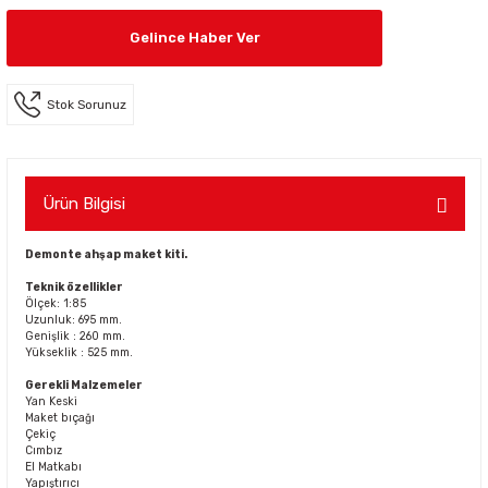
Gelince Haber Ver
Stok Sorunuz
Ürün Bilgisi
Demonte ahşap maket kiti.
Teknik özellikler
Ölçek: 1:85
Uzunluk: 695 mm.
Genişlik : 260 mm.
Yükseklik : 525 mm.
Gerekli Malzemeler
Yan Keski
Maket bıçağı
Çekiç
Cımbız
El Matkabı
Yapıştırıcı