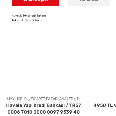
Kuyruk Tekerleği Takımı.
Tekerlek Çapı 33mm
Bu ürünün fiyat bilgisi, resim, ürün açıklamalarında ve diğer konul
Görüş ve önerileriniz için teşekkür ederiz.
Ürün resmi kalitesiz, bozuk veya görüntülenemiyor.
Ürün açıklamasında eksik bilgiler bulunuyor.
Ürün bilgilerinde hatalar bulunuyor.
Ürün fiyatı diğer sitelerden daha pahalı.
Bu ürüne benzer farklı alternatifler olmalı.
MMY HOBİ DIŞ TİCARET PAZARLAMA LTD.ŞTİ
Havale Yapı Kredi Bankası / TR57
4950 TL v
0006 7010 0000 0097 9539 40