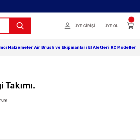
ÜYE GİRİŞİ
ÜYE OL
ımcı Malzemeler
Air Brush ve Ekipmanları
El Aletleri
RC Modeller
i Takımı.
orum