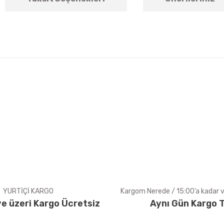
arda yetersiz gördüğünüz noktaları öneri formunu kullanarak tarafımıza ile
Bu ürüne ilk yorumu siz yapın!
Yorum Yaz
YURTİÇİ KARGO
Kargom Nerede / 15:00’a kadar ve
e üzeri Kargo Ücretsiz
Aynı Gün Kargo T