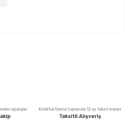
tebilirsiniz.
rilen siparişler
Kredi Kartlarına toplamda 12 ay taksit imkanı
akip
Taksitli Alışveriş