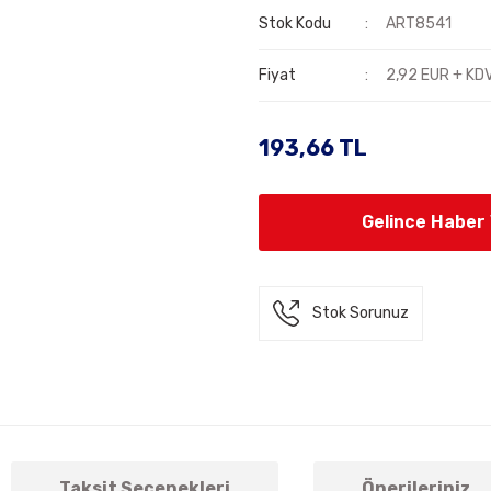
Stok Kodu
ART8541
Fiyat
2,92 EUR + KD
193,66 TL
Gelince Haber
Stok Sorunuz
Taksit Seçenekleri
Önerileriniz