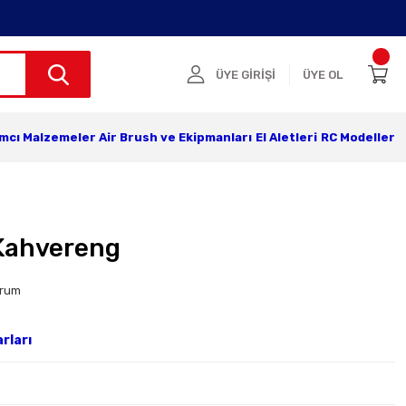
ÜYE GİRİŞİ
ÜYE OL
ımcı Malzemeler
Air Brush ve Ekipmanları
El Aletleri
RC Modeller
Kahvereng
orum
rları