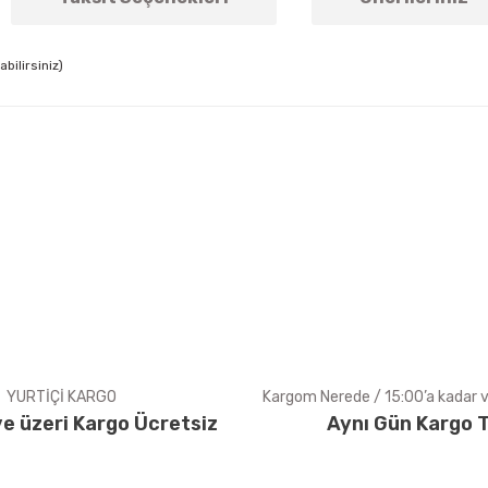
bilirsiniz)
arda yetersiz gördüğünüz noktaları öneri formunu kullanarak tarafımıza ile
Bu ürüne ilk yorumu siz yapın!
Yorum Yaz
YURTİÇİ KARGO
Kargom Nerede / 15:00’a kadar ve
e üzeri Kargo Ücretsiz
Aynı Gün Kargo T