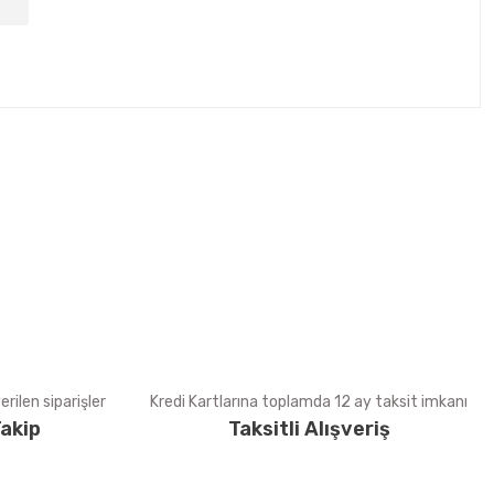
tebilirsiniz.
rilen siparişler
Kredi Kartlarına toplamda 12 ay taksit imkanı
akip
Taksitli Alışveriş