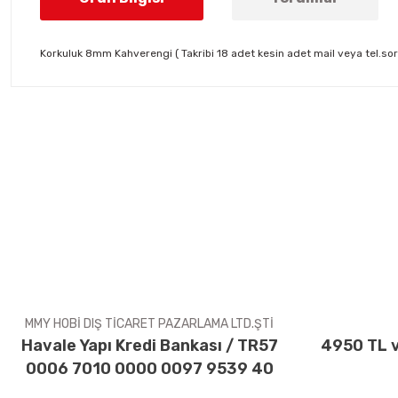
Korkuluk 8mm Kahverengi ( Takribi 18 adet kesin adet mail veya tel.sora
Bu ürünün fiyat bilgisi, resim, ürün açıklamalarında ve diğer konul
Görüş ve önerileriniz için teşekkür ederiz.
Ürün resmi kalitesiz, bozuk veya görüntülenemiyor.
Ürün açıklamasında eksik bilgiler bulunuyor.
Ürün bilgilerinde hatalar bulunuyor.
Ürün fiyatı diğer sitelerden daha pahalı.
Bu ürüne benzer farklı alternatifler olmalı.
MMY HOBİ DIŞ TİCARET PAZARLAMA LTD.ŞTİ
Havale Yapı Kredi Bankası / TR57
4950 TL v
0006 7010 0000 0097 9539 40