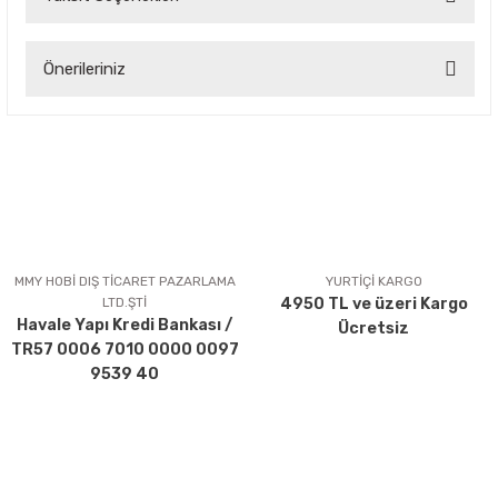
Bu ürüne ilk yorumu siz yapın!
Önerileriniz
Yorum Yaz
Bu ürünün fiyat bilgisi, resim, ürün açıklamalarında ve diğer
konularda yetersiz gördüğünüz noktaları öneri formunu
kullanarak tarafımıza iletebilirsiniz.
Görüş ve önerileriniz için teşekkür ederiz.
Ürün resmi kalitesiz, bozuk veya görüntülenemiyor.
Ürün açıklamasında eksik bilgiler bulunuyor.
MMY HOBİ DIŞ TİCARET PAZARLAMA
YURTİÇİ KARGO
LTD.ŞTİ
4950 TL ve üzeri Kargo
Ürün bilgilerinde hatalar bulunuyor.
Havale Yapı Kredi Bankası /
Ücretsiz
Ürün fiyatı diğer sitelerden daha pahalı.
TR57 0006 7010 0000 0097
Bu ürüne benzer farklı alternatifler olmalı.
9539 40