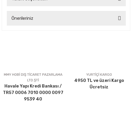
Bu ürüne ilk yorumu siz yapın!
Önerileriniz
Yorum Yaz
Bu ürünün fiyat bilgisi, resim, ürün açıklamalarında ve diğer
konularda yetersiz gördüğünüz noktaları öneri formunu
kullanarak tarafımıza iletebilirsiniz.
Görüş ve önerileriniz için teşekkür ederiz.
Ürün resmi kalitesiz, bozuk veya görüntülenemiyor.
Ürün açıklamasında eksik bilgiler bulunuyor.
MMY HOBİ DIŞ TİCARET PAZARLAMA
YURTİÇİ KARGO
LTD.ŞTİ
4950 TL ve üzeri Kargo
Ürün bilgilerinde hatalar bulunuyor.
Havale Yapı Kredi Bankası /
Ücretsiz
Ürün fiyatı diğer sitelerden daha pahalı.
TR57 0006 7010 0000 0097
Bu ürüne benzer farklı alternatifler olmalı.
9539 40