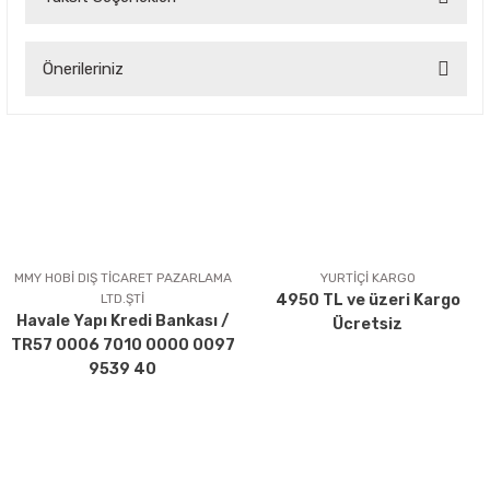
Bu ürüne ilk yorumu siz yapın!
Önerileriniz
Yorum Yaz
Bu ürünün fiyat bilgisi, resim, ürün açıklamalarında ve diğer
konularda yetersiz gördüğünüz noktaları öneri formunu
kullanarak tarafımıza iletebilirsiniz.
Görüş ve önerileriniz için teşekkür ederiz.
Ürün resmi kalitesiz, bozuk veya görüntülenemiyor.
Ürün açıklamasında eksik bilgiler bulunuyor.
MMY HOBİ DIŞ TİCARET PAZARLAMA
YURTİÇİ KARGO
LTD.ŞTİ
4950 TL ve üzeri Kargo
Ürün bilgilerinde hatalar bulunuyor.
Havale Yapı Kredi Bankası /
Ücretsiz
Ürün fiyatı diğer sitelerden daha pahalı.
TR57 0006 7010 0000 0097
Bu ürüne benzer farklı alternatifler olmalı.
9539 40