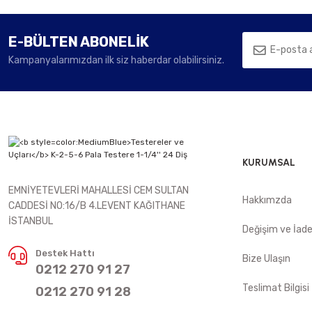
E-BÜLTEN ABONELİK
Kampanyalarımızdan ilk siz haberdar olabilirsiniz.
KURUMSAL
EMNİYETEVLERİ MAHALLESİ CEM SULTAN
Hakkımzda
CADDESİ NO:16/B 4.LEVENT KAĞITHANE
İSTANBUL
Değişim ve İad
Destek Hattı
Bize Ulaşın
0212 270 91 27
Teslimat Bilgisi
0212 270 91 28