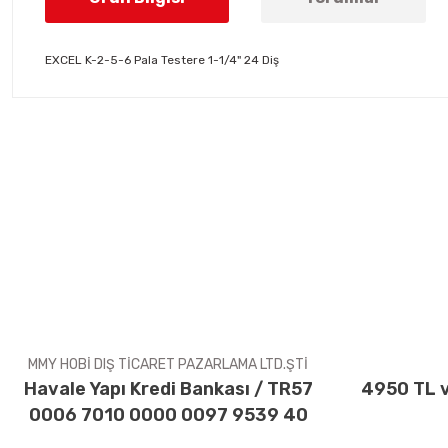
EXCEL K-2-5-6 Pala Testere 1-1/4" 24 Diş
Bu ürünün fiyat bilgisi, resim, ürün açıklamalarında ve diğer konul
Görüş ve önerileriniz için teşekkür ederiz.
Ürün resmi kalitesiz, bozuk veya görüntülenemiyor.
Ürün açıklamasında eksik bilgiler bulunuyor.
Ürün bilgilerinde hatalar bulunuyor.
Ürün fiyatı diğer sitelerden daha pahalı.
Bu ürüne benzer farklı alternatifler olmalı.
MMY HOBİ DIŞ TİCARET PAZARLAMA LTD.ŞTİ
Havale Yapı Kredi Bankası / TR57
4950 TL v
0006 7010 0000 0097 9539 40