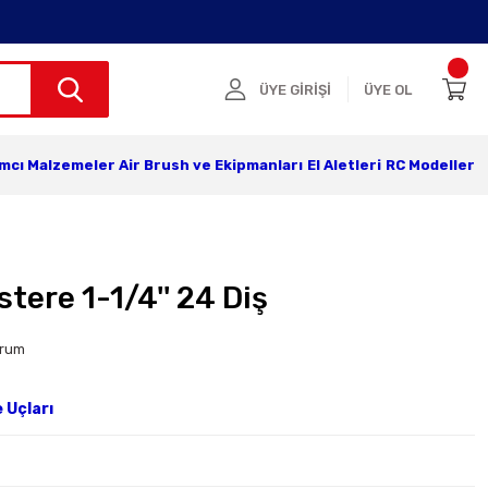
ÜYE GİRİŞİ
ÜYE OL
ımcı Malzemeler
Air Brush ve Ekipmanları
El Aletleri
RC Modeller
tere 1-1/4'' 24 Diş
orum
 Uçları