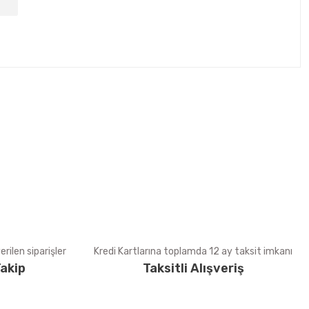
tebilirsiniz.
rilen siparişler
Kredi Kartlarına toplamda 12 ay taksit imkanı
akip
Taksitli Alışveriş