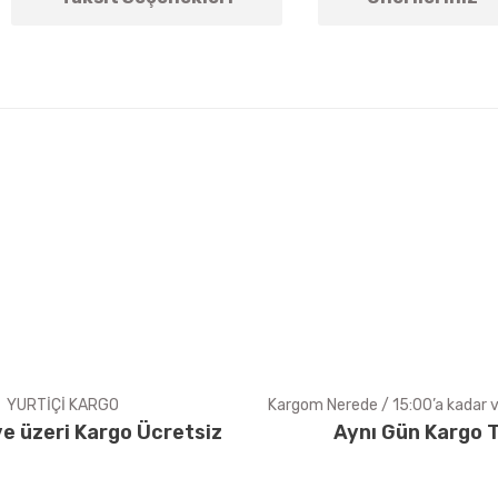
arda yetersiz gördüğünüz noktaları öneri formunu kullanarak tarafımıza ile
Bu ürüne ilk yorumu siz yapın!
Yorum Yaz
YURTİÇİ KARGO
Kargom Nerede / 15:00’a kadar ve
e üzeri Kargo Ücretsiz
Aynı Gün Kargo T