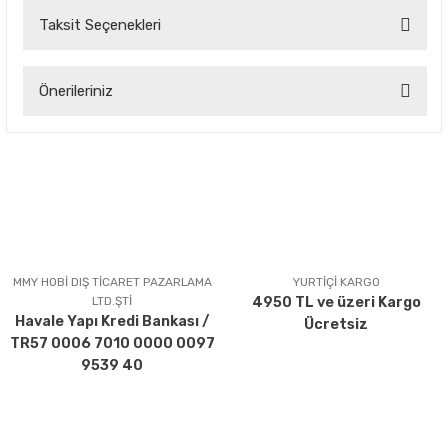
Taksit Seçenekleri
Bu ürüne ilk yorumu siz yapın!
Önerileriniz
Yorum Yaz
Bu ürünün fiyat bilgisi, resim, ürün açıklamalarında ve diğer
konularda yetersiz gördüğünüz noktaları öneri formunu
kullanarak tarafımıza iletebilirsiniz.
Görüş ve önerileriniz için teşekkür ederiz.
Ürün resmi kalitesiz, bozuk veya görüntülenemiyor.
Ürün açıklamasında eksik bilgiler bulunuyor.
MMY HOBİ DIŞ TİCARET PAZARLAMA
YURTİÇİ KARGO
LTD.ŞTİ
4950 TL ve üzeri Kargo
Ürün bilgilerinde hatalar bulunuyor.
Havale Yapı Kredi Bankası /
Ücretsiz
Ürün fiyatı diğer sitelerden daha pahalı.
TR57 0006 7010 0000 0097
Bu ürüne benzer farklı alternatifler olmalı.
9539 40