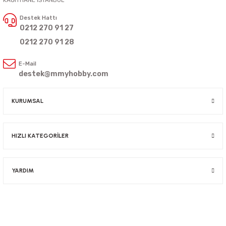
KAĞITHANE İSTANBUL
Destek Hattı
0212 270 91 27
0212 270 91 28
E-Mail
destek@mmyhobby.com
KURUMSAL
HIZLI KATEGORİLER
YARDIM