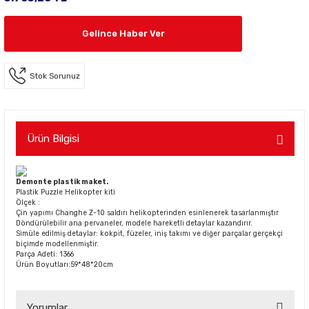
Gelince Haber Ver
Stok Sorunuz
Ürün Bilgisi
Demonte plastik maket.
Plastik Puzzle Helikopter kiti
Ölçek :
Çin yapımı Changhe Z-10 saldırı helikopterinden esinlenerek tasarlanmıştır
Döndürülebilir ana pervaneler, modele hareketli detaylar kazandırır.
Simüle edilmiş detaylar: kokpit, füzeler, iniş takımı ve diğer parçalar gerçekçi
biçimde modellenmiştir.
Parça Adeti: 1366
Ürün Boyutları:59*48*20cm
Yorumlar