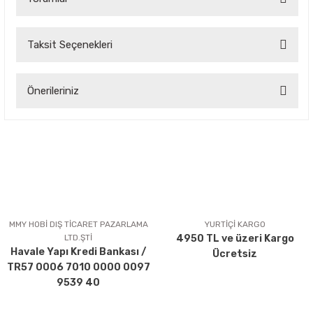
Taksit Seçenekleri
Bu ürüne ilk yorumu siz yapın!
Önerileriniz
Yorum Yaz
Bu ürünün fiyat bilgisi, resim, ürün açıklamalarında ve diğer
konularda yetersiz gördüğünüz noktaları öneri formunu
kullanarak tarafımıza iletebilirsiniz.
Görüş ve önerileriniz için teşekkür ederiz.
Ürün resmi kalitesiz, bozuk veya görüntülenemiyor.
Ürün açıklamasında eksik bilgiler bulunuyor.
MMY HOBİ DIŞ TİCARET PAZARLAMA
YURTİÇİ KARGO
LTD.ŞTİ
4950 TL ve üzeri Kargo
Ürün bilgilerinde hatalar bulunuyor.
Havale Yapı Kredi Bankası /
Ücretsiz
Ürün fiyatı diğer sitelerden daha pahalı.
TR57 0006 7010 0000 0097
Bu ürüne benzer farklı alternatifler olmalı.
9539 40