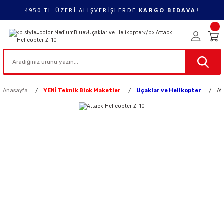
4950 TL ÜZERİ ALIŞVERİŞLERDE
KARGO BEDAVA!
Anasayfa
YENİ Teknik Blok Maketler
Uçaklar ve Helikopter
At