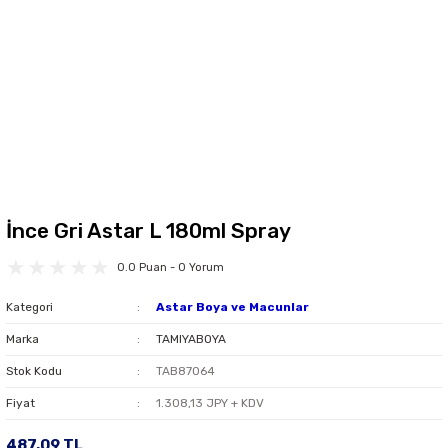
İnce Gri Astar L 180ml Spray
0.0 Puan - 0 Yorum
Kategori
Astar Boya ve Macunlar
Marka
TAMIYABOYA
Stok Kodu
TAB87064
Fiyat
1.308,13 JPY + KDV
487,09 TL