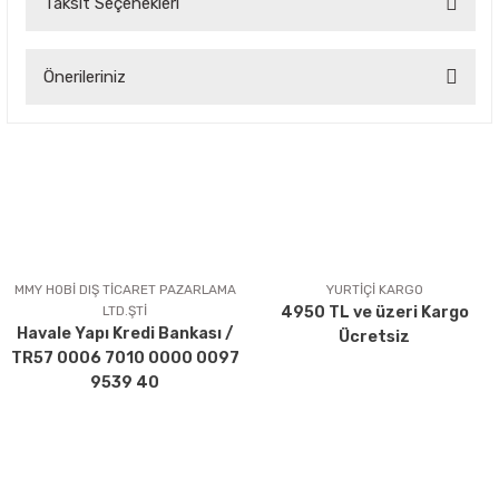
Taksit Seçenekleri
Bu ürüne ilk yorumu siz yapın!
Önerileriniz
Yorum Yaz
Bu ürünün fiyat bilgisi, resim, ürün açıklamalarında ve diğer
konularda yetersiz gördüğünüz noktaları öneri formunu
kullanarak tarafımıza iletebilirsiniz.
Görüş ve önerileriniz için teşekkür ederiz.
Ürün resmi kalitesiz, bozuk veya görüntülenemiyor.
Ürün açıklamasında eksik bilgiler bulunuyor.
MMY HOBİ DIŞ TİCARET PAZARLAMA
YURTİÇİ KARGO
LTD.ŞTİ
4950 TL ve üzeri Kargo
Ürün bilgilerinde hatalar bulunuyor.
Havale Yapı Kredi Bankası /
Ücretsiz
Ürün fiyatı diğer sitelerden daha pahalı.
TR57 0006 7010 0000 0097
Bu ürüne benzer farklı alternatifler olmalı.
9539 40