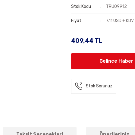
Stok Kodu
TRU09912
Fiyat
7,11 USD + KDV
409,44 TL
Gelince Haber
Stok Sorunuz
Taksit Seçenekleri
Önerileriniz