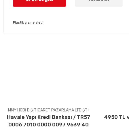
Plastik çizme aleti
Bu ürünün fiyat bilgisi, resim, ürün açıklamalarında ve diğer konul
Görüş ve önerileriniz için teşekkür ederiz.
Ürün resmi kalitesiz, bozuk veya görüntülenemiyor.
Ürün açıklamasında eksik bilgiler bulunuyor.
Ürün bilgilerinde hatalar bulunuyor.
Ürün fiyatı diğer sitelerden daha pahalı.
Bu ürüne benzer farklı alternatifler olmalı.
MMY HOBİ DIŞ TİCARET PAZARLAMA LTD.ŞTİ
Havale Yapı Kredi Bankası / TR57
4950 TL v
0006 7010 0000 0097 9539 40