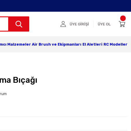
ÜYE GİRİŞİ
ÜYE OL
ımcı Malzemeler
Air Brush ve Ekipmanları
El Aletleri
RC Modeller
ma Bıçağı
orum