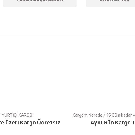
arda yetersiz gördüğünüz noktaları öneri formunu kullanarak tarafımıza ile
Bu ürüne ilk yorumu siz yapın!
Yorum Yaz
YURTİÇİ KARGO
Kargom Nerede / 15:00’a kadar ve
e üzeri Kargo Ücretsiz
Aynı Gün Kargo T