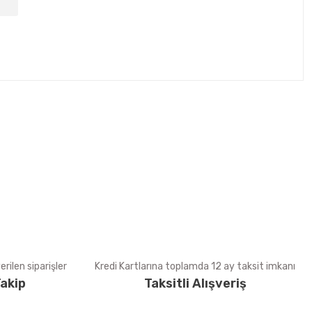
tebilirsiniz.
rilen siparişler
Kredi Kartlarına toplamda 12 ay taksit imkanı
akip
Taksitli Alışveriş