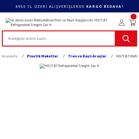
4950 TL ÜZERİ ALIŞVERİŞLERDE
KARGO BEDAVA!
Anasayfa
Plastik Maketler
Tren ve Raylı Araçlar
HO/1:87 Refri