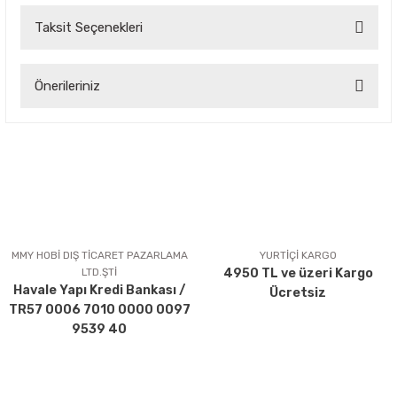
Taksit Seçenekleri
Bu ürüne ilk yorumu siz yapın!
Önerileriniz
Yorum Yaz
Bu ürünün fiyat bilgisi, resim, ürün açıklamalarında ve diğer
konularda yetersiz gördüğünüz noktaları öneri formunu
kullanarak tarafımıza iletebilirsiniz.
Görüş ve önerileriniz için teşekkür ederiz.
Ürün resmi kalitesiz, bozuk veya görüntülenemiyor.
Ürün açıklamasında eksik bilgiler bulunuyor.
MMY HOBİ DIŞ TİCARET PAZARLAMA
YURTİÇİ KARGO
LTD.ŞTİ
4950 TL ve üzeri Kargo
Ürün bilgilerinde hatalar bulunuyor.
Havale Yapı Kredi Bankası /
Ücretsiz
Ürün fiyatı diğer sitelerden daha pahalı.
TR57 0006 7010 0000 0097
Bu ürüne benzer farklı alternatifler olmalı.
9539 40