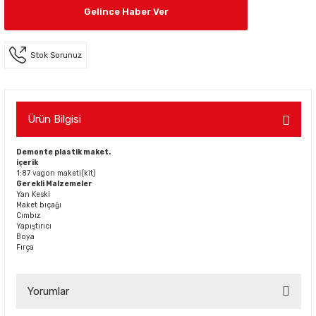
Gelince Haber Ver
Stok Sorunuz
Ürün Bilgisi
Demonte plastik maket.
içerik
1:87 vagon maketi(kit)
Gerekli Malzemeler
Yan Keski
Maket bıçağı
Cımbız
Yapıştırıcı
Boya
Fırça
Yorumlar