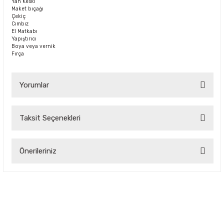
Yan Keski
Maket bıçağı
Çekiç
Cımbız
El Matkabı
Yapıştırıcı
Boya veya vernik
Fırça
Yorumlar
Taksit Seçenekleri
Bu ürüne ilk yorumu siz yapın!
Önerileriniz
Yorum Yaz
Bu ürünün fiyat bilgisi, resim, ürün açıklamalarında ve diğer
konularda yetersiz gördüğünüz noktaları öneri formunu
kullanarak tarafımıza iletebilirsiniz.
Görüş ve önerileriniz için teşekkür ederiz.