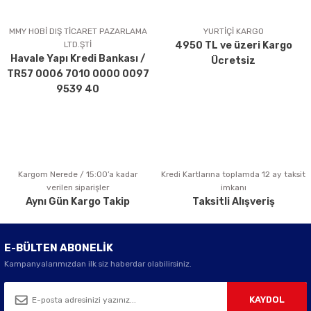
Ürün resmi kalitesiz, bozuk veya görüntülenemiyor.
Ürün açıklamasında eksik bilgiler bulunuyor.
MMY HOBİ DIŞ TİCARET PAZARLAMA
YURTİÇİ KARGO
LTD.ŞTİ
4950 TL ve üzeri Kargo
Ürün bilgilerinde hatalar bulunuyor.
Havale Yapı Kredi Bankası /
Ücretsiz
Ürün fiyatı diğer sitelerden daha pahalı.
TR57 0006 7010 0000 0097
Bu ürüne benzer farklı alternatifler olmalı.
9539 40
Kargom Nerede / 15:00’a kadar
Kredi Kartlarına toplamda 12 ay taksit
Gönder
verilen siparişler
imkanı
Aynı Gün Kargo Takip
Taksitli Alışveriş
E-BÜLTEN ABONELİK
Kampanyalarımızdan ilk siz haberdar olabilirsiniz.
KAYDOL