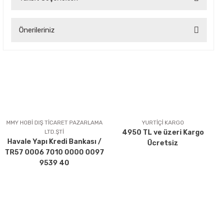
Bu ürüne ilk yorumu siz yapın!
Önerileriniz
Yorum Yaz
Bu ürünün fiyat bilgisi, resim, ürün açıklamalarında ve diğer
konularda yetersiz gördüğünüz noktaları öneri formunu
kullanarak tarafımıza iletebilirsiniz.
Görüş ve önerileriniz için teşekkür ederiz.
Ürün resmi kalitesiz, bozuk veya görüntülenemiyor.
Ürün açıklamasında eksik bilgiler bulunuyor.
MMY HOBİ DIŞ TİCARET PAZARLAMA
YURTİÇİ KARGO
LTD.ŞTİ
4950 TL ve üzeri Kargo
Ürün bilgilerinde hatalar bulunuyor.
Havale Yapı Kredi Bankası /
Ücretsiz
Ürün fiyatı diğer sitelerden daha pahalı.
TR57 0006 7010 0000 0097
Bu ürüne benzer farklı alternatifler olmalı.
9539 40