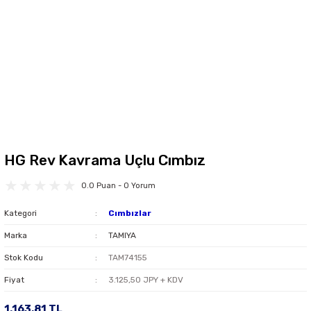
HG Rev Kavrama Uçlu Cımbız
0.0 Puan - 0 Yorum
Kategori
Cımbızlar
Marka
TAMIYA
Stok Kodu
TAM74155
Fiyat
3.125,50 JPY + KDV
1.163,81 TL