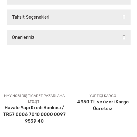
Taksit Seçenekleri
Bu ürüne ilk yorumu siz yapın!
Önerileriniz
Yorum Yaz
Bu ürünün fiyat bilgisi, resim, ürün açıklamalarında ve diğer
konularda yetersiz gördüğünüz noktaları öneri formunu
kullanarak tarafımıza iletebilirsiniz.
Görüş ve önerileriniz için teşekkür ederiz.
Ürün resmi kalitesiz, bozuk veya görüntülenemiyor.
Ürün açıklamasında eksik bilgiler bulunuyor.
MMY HOBİ DIŞ TİCARET PAZARLAMA
YURTİÇİ KARGO
LTD.ŞTİ
4950 TL ve üzeri Kargo
Ürün bilgilerinde hatalar bulunuyor.
Havale Yapı Kredi Bankası /
Ücretsiz
Ürün fiyatı diğer sitelerden daha pahalı.
TR57 0006 7010 0000 0097
Bu ürüne benzer farklı alternatifler olmalı.
9539 40