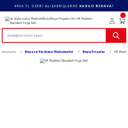
4950 TL ÜZERİ ALIŞVERİŞLERDE
KARGO BEDAVA!
Anasayfa
Boya ve Yardımcı Malzemeler
Boya Fırçalar
HF Modelc