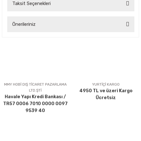
Taksit Seçenekleri
Bu ürüne ilk yorumu siz yapın!
Önerileriniz
Yorum Yaz
Bu ürünün fiyat bilgisi, resim, ürün açıklamalarında ve diğer
konularda yetersiz gördüğünüz noktaları öneri formunu
kullanarak tarafımıza iletebilirsiniz.
Görüş ve önerileriniz için teşekkür ederiz.
Ürün resmi kalitesiz, bozuk veya görüntülenemiyor.
Ürün açıklamasında eksik bilgiler bulunuyor.
MMY HOBİ DIŞ TİCARET PAZARLAMA
YURTİÇİ KARGO
LTD.ŞTİ
4950 TL ve üzeri Kargo
Ürün bilgilerinde hatalar bulunuyor.
Havale Yapı Kredi Bankası /
Ücretsiz
Ürün fiyatı diğer sitelerden daha pahalı.
TR57 0006 7010 0000 0097
Bu ürüne benzer farklı alternatifler olmalı.
9539 40