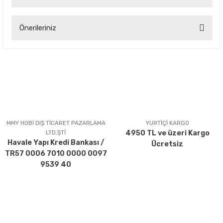
Bu ürüne ilk yorumu siz yapın!
Önerileriniz
Yorum Yaz
Bu ürünün fiyat bilgisi, resim, ürün açıklamalarında ve diğer
konularda yetersiz gördüğünüz noktaları öneri formunu
kullanarak tarafımıza iletebilirsiniz.
Görüş ve önerileriniz için teşekkür ederiz.
Ürün resmi kalitesiz, bozuk veya görüntülenemiyor.
Ürün açıklamasında eksik bilgiler bulunuyor.
MMY HOBİ DIŞ TİCARET PAZARLAMA
YURTİÇİ KARGO
LTD.ŞTİ
4950 TL ve üzeri Kargo
Ürün bilgilerinde hatalar bulunuyor.
Havale Yapı Kredi Bankası /
Ücretsiz
Ürün fiyatı diğer sitelerden daha pahalı.
TR57 0006 7010 0000 0097
Bu ürüne benzer farklı alternatifler olmalı.
9539 40