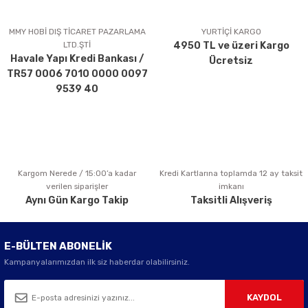
Ürün resmi kalitesiz, bozuk veya görüntülenemiyor.
Ürün açıklamasında eksik bilgiler bulunuyor.
MMY HOBİ DIŞ TİCARET PAZARLAMA
YURTİÇİ KARGO
LTD.ŞTİ
4950 TL ve üzeri Kargo
Ürün bilgilerinde hatalar bulunuyor.
Havale Yapı Kredi Bankası /
Ücretsiz
Ürün fiyatı diğer sitelerden daha pahalı.
TR57 0006 7010 0000 0097
Bu ürüne benzer farklı alternatifler olmalı.
9539 40
Kargom Nerede / 15:00’a kadar
Kredi Kartlarına toplamda 12 ay taksit
Gönder
verilen siparişler
imkanı
Aynı Gün Kargo Takip
Taksitli Alışveriş
E-BÜLTEN ABONELİK
Kampanyalarımızdan ilk siz haberdar olabilirsiniz.
KAYDOL