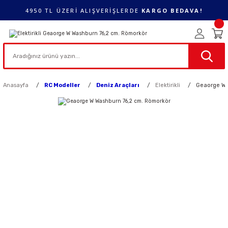
4950 TL ÜZERİ ALIŞVERİŞLERDE
KARGO BEDAVA!
Anasayfa
RC Modeller
Deniz Araçları
Elektirikli
Geaorge W 