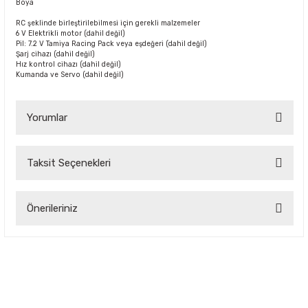
Boya
RC şeklinde birleştirilebilmesi için gerekli malzemeler
6 V Elektrikli motor (dahil değil)
Pil: 7.2 V Tamiya Racing Pack veya eşdeğeri (dahil değil)
Şarj cihazı (dahil değil)
Hız kontrol cihazı (dahil değil)
Kumanda ve Servo (dahil değil)
Yorumlar
Taksit Seçenekleri
Bu ürüne ilk yorumu siz yapın!
Önerileriniz
Yorum Yaz
Bu ürünün fiyat bilgisi, resim, ürün açıklamalarında ve diğer
konularda yetersiz gördüğünüz noktaları öneri formunu
kullanarak tarafımıza iletebilirsiniz.
Görüş ve önerileriniz için teşekkür ederiz.