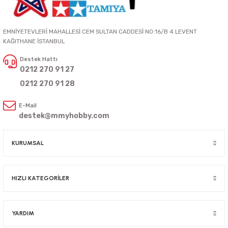
EMNİYETEVLERİ MAHALLESİ CEM SULTAN CADDESİ NO:16/B 4.LEVENT
KAĞITHANE İSTANBUL
Destek Hattı
0212 270 91 27
0212 270 91 28
E-Mail
destek@mmyhobby.com
KURUMSAL
HIZLI KATEGORİLER
YARDIM