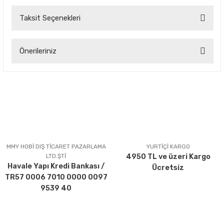
Taksit Seçenekleri
Bu ürüne ilk yorumu siz yapın!
Önerileriniz
Yorum Yaz
Bu ürünün fiyat bilgisi, resim, ürün açıklamalarında ve diğer
konularda yetersiz gördüğünüz noktaları öneri formunu
kullanarak tarafımıza iletebilirsiniz.
Görüş ve önerileriniz için teşekkür ederiz.
Ürün resmi kalitesiz, bozuk veya görüntülenemiyor.
Ürün açıklamasında eksik bilgiler bulunuyor.
MMY HOBİ DIŞ TİCARET PAZARLAMA
YURTİÇİ KARGO
LTD.ŞTİ
4950 TL ve üzeri Kargo
Ürün bilgilerinde hatalar bulunuyor.
Havale Yapı Kredi Bankası /
Ücretsiz
Ürün fiyatı diğer sitelerden daha pahalı.
TR57 0006 7010 0000 0097
Bu ürüne benzer farklı alternatifler olmalı.
9539 40