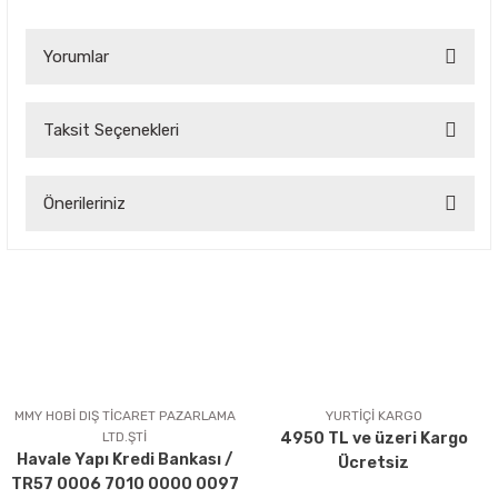
Yorumlar
Taksit Seçenekleri
Bu ürüne ilk yorumu siz yapın!
Önerileriniz
Yorum Yaz
Bu ürünün fiyat bilgisi, resim, ürün açıklamalarında ve diğer
konularda yetersiz gördüğünüz noktaları öneri formunu
kullanarak tarafımıza iletebilirsiniz.
Görüş ve önerileriniz için teşekkür ederiz.
Ürün resmi kalitesiz, bozuk veya görüntülenemiyor.
Ürün açıklamasında eksik bilgiler bulunuyor.
MMY HOBİ DIŞ TİCARET PAZARLAMA
YURTİÇİ KARGO
LTD.ŞTİ
4950 TL ve üzeri Kargo
Ürün bilgilerinde hatalar bulunuyor.
Havale Yapı Kredi Bankası /
Ücretsiz
Ürün fiyatı diğer sitelerden daha pahalı.
TR57 0006 7010 0000 0097