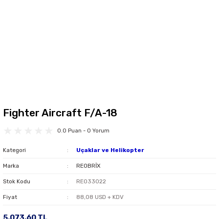
Fighter Aircraft F/A-18
0.0 Puan - 0 Yorum
Kategori
Uçaklar ve Helikopter
Marka
REOBRİX
Stok Kodu
REO33022
Fiyat
88,08 USD + KDV
5.073,60 TL