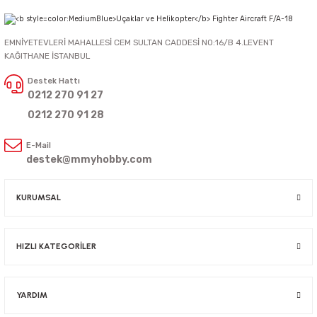
EMNİYETEVLERİ MAHALLESİ CEM SULTAN CADDESİ NO:16/B 4.LEVENT
KAĞITHANE İSTANBUL
Destek Hattı
0212 270 91 27
0212 270 91 28
E-Mail
destek@mmyhobby.com
KURUMSAL
HIZLI KATEGORİLER
YARDIM