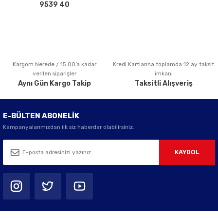
Bu ürüne benzer farklı alternatifler olmalı.
9539 40
Kargom Nerede / 15:00’a kadar
Kredi Kartlarına toplamda 12 ay taksit
Gönder
verilen siparişler
imkanı
Aynı Gün Kargo Takip
Taksitli Alışveriş
E-BÜLTEN ABONELİK
Kampanyalarımızdan ilk siz haberdar olabilirsiniz.
KAYDOL