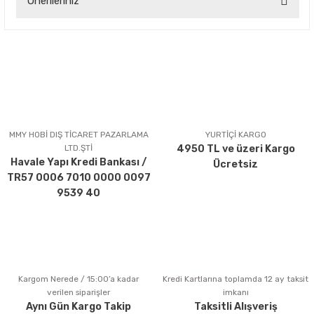
Önerileriniz
Yorum Yaz
Bu ürünün fiyat bilgisi, resim, ürün açıklamalarında ve diğer
konularda yetersiz gördüğünüz noktaları öneri formunu
kullanarak tarafımıza iletebilirsiniz.
Görüş ve önerileriniz için teşekkür ederiz.
Ürün resmi kalitesiz, bozuk veya görüntülenemiyor.
Ürün açıklamasında eksik bilgiler bulunuyor.
MMY HOBİ DIŞ TİCARET PAZARLAMA
YURTİÇİ KARGO
LTD.ŞTİ
4950 TL ve üzeri Kargo
Ürün bilgilerinde hatalar bulunuyor.
Havale Yapı Kredi Bankası /
Ücretsiz
Ürün fiyatı diğer sitelerden daha pahalı.
TR57 0006 7010 0000 0097
Bu ürüne benzer farklı alternatifler olmalı.
9539 40
Kargom Nerede / 15:00’a kadar
Kredi Kartlarına toplamda 12 ay taksit
Gönder
verilen siparişler
imkanı
Aynı Gün Kargo Takip
Taksitli Alışveriş