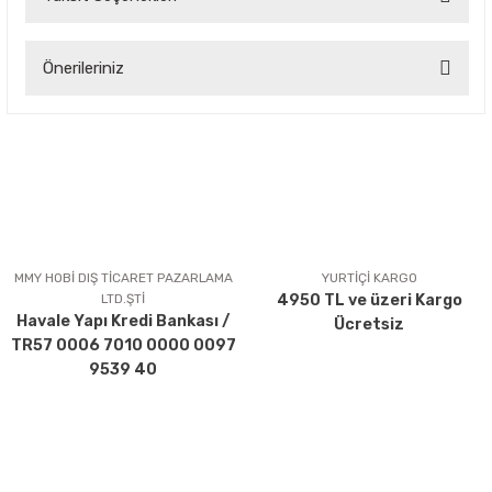
Bu ürüne ilk yorumu siz yapın!
Önerileriniz
Yorum Yaz
Bu ürünün fiyat bilgisi, resim, ürün açıklamalarında ve diğer
konularda yetersiz gördüğünüz noktaları öneri formunu
kullanarak tarafımıza iletebilirsiniz.
Görüş ve önerileriniz için teşekkür ederiz.
Ürün resmi kalitesiz, bozuk veya görüntülenemiyor.
Ürün açıklamasında eksik bilgiler bulunuyor.
MMY HOBİ DIŞ TİCARET PAZARLAMA
YURTİÇİ KARGO
LTD.ŞTİ
4950 TL ve üzeri Kargo
Ürün bilgilerinde hatalar bulunuyor.
Havale Yapı Kredi Bankası /
Ücretsiz
Ürün fiyatı diğer sitelerden daha pahalı.
TR57 0006 7010 0000 0097
Bu ürüne benzer farklı alternatifler olmalı.
9539 40