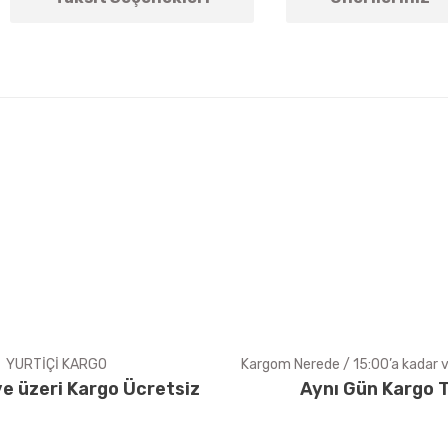
arda yetersiz gördüğünüz noktaları öneri formunu kullanarak tarafımıza ile
Bu ürüne ilk yorumu siz yapın!
Yorum Yaz
YURTİÇİ KARGO
Kargom Nerede / 15:00’a kadar ve
e üzeri Kargo Ücretsiz
Aynı Gün Kargo T