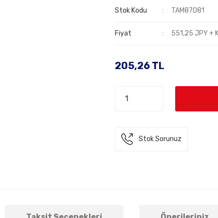
Stok Kodu
TAM87081
Fiyat
551,25 JPY + 
205,26 TL
Stok Sorunuz
Taksit Seçenekleri
Önerileriniz