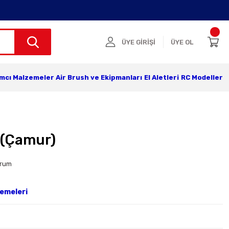
ÜYE GİRİŞİ
ÜYE OL
ımcı Malzemeler
Air Brush ve Ekipmanları
El Aletleri
RC Modeller
 (Çamur)
orum
emeleri