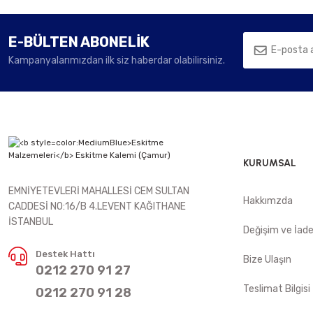
E-BÜLTEN ABONELİK
Kampanyalarımızdan ilk siz haberdar olabilirsiniz.
KURUMSAL
EMNİYETEVLERİ MAHALLESİ CEM SULTAN
Hakkımzda
CADDESİ NO:16/B 4.LEVENT KAĞITHANE
İSTANBUL
Değişim ve İad
Destek Hattı
Bize Ulaşın
0212 270 91 27
Teslimat Bilgisi
0212 270 91 28