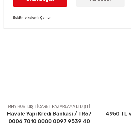
Eskitme kalemi: Çamur
Bu ürünün fiyat bilgisi, resim, ürün açıklamalarında ve diğer konul
Görüş ve önerileriniz için teşekkür ederiz.
Ürün resmi kalitesiz, bozuk veya görüntülenemiyor.
Ürün açıklamasında eksik bilgiler bulunuyor.
Ürün bilgilerinde hatalar bulunuyor.
Ürün fiyatı diğer sitelerden daha pahalı.
Bu ürüne benzer farklı alternatifler olmalı.
MMY HOBİ DIŞ TİCARET PAZARLAMA LTD.ŞTİ
Havale Yapı Kredi Bankası / TR57
4950 TL v
0006 7010 0000 0097 9539 40