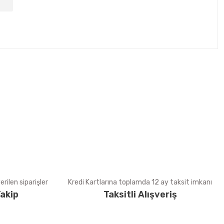
tebilirsiniz.
rilen siparişler
Kredi Kartlarına toplamda 12 ay taksit imkanı
akip
Taksitli Alışveriş