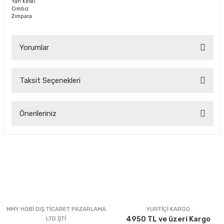
Yan Keski
Cımbız
Zımpara
Yorumlar
Taksit Seçenekleri
Bu ürüne ilk yorumu siz yapın!
Önerileriniz
Yorum Yaz
Bu ürünün fiyat bilgisi, resim, ürün açıklamalarında ve diğer
konularda yetersiz gördüğünüz noktaları öneri formunu
kullanarak tarafımıza iletebilirsiniz.
Görüş ve önerileriniz için teşekkür ederiz.
Ürün resmi kalitesiz, bozuk veya görüntülenemiyor.
Ürün açıklamasında eksik bilgiler bulunuyor.
MMY HOBİ DIŞ TİCARET PAZARLAMA
YURTİÇİ KARGO
LTD.ŞTİ
4950 TL ve üzeri Kargo
Ürün bilgilerinde hatalar bulunuyor.