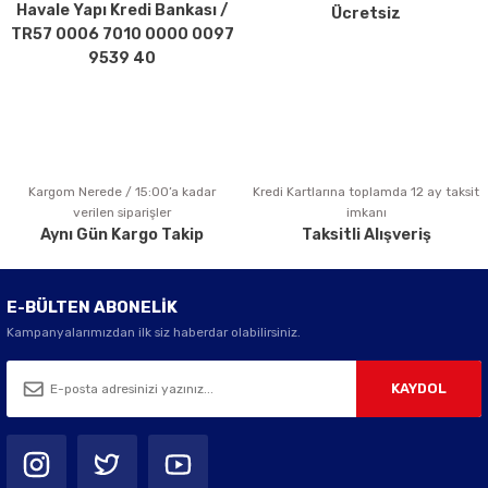
Havale Yapı Kredi Bankası /
Ücretsiz
Ürün fiyatı diğer sitelerden daha pahalı.
TR57 0006 7010 0000 0097
Bu ürüne benzer farklı alternatifler olmalı.
9539 40
Kargom Nerede / 15:00’a kadar
Kredi Kartlarına toplamda 12 ay taksit
Gönder
verilen siparişler
imkanı
Aynı Gün Kargo Takip
Taksitli Alışveriş
E-BÜLTEN ABONELİK
Kampanyalarımızdan ilk siz haberdar olabilirsiniz.
KAYDOL