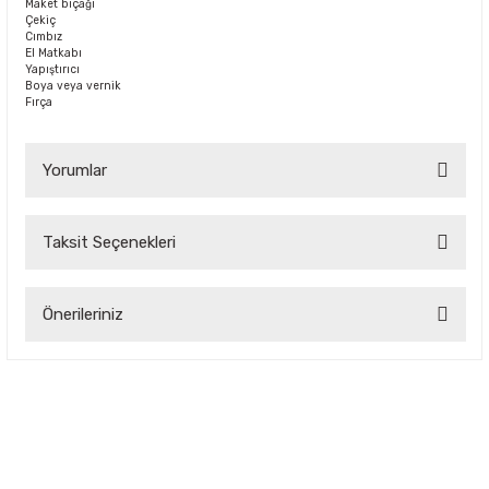
Maket bıçağı
Çekiç
Cımbız
El Matkabı
Yapıştırıcı
Boya veya vernik
Fırça
Yorumlar
Taksit Seçenekleri
Bu ürüne ilk yorumu siz yapın!
Önerileriniz
Yorum Yaz
Bu ürünün fiyat bilgisi, resim, ürün açıklamalarında ve diğer
konularda yetersiz gördüğünüz noktaları öneri formunu
kullanarak tarafımıza iletebilirsiniz.
Görüş ve önerileriniz için teşekkür ederiz.
Ürün resmi kalitesiz, bozuk veya görüntülenemiyor.