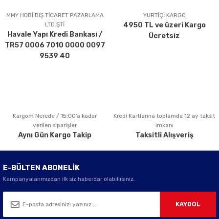
Ürün açıklamasında eksik bilgiler bulunuyor.
MMY HOBİ DIŞ TİCARET PAZARLAMA
YURTİÇİ KARGO
LTD.ŞTİ
4950 TL ve üzeri Kargo
Ürün bilgilerinde hatalar bulunuyor.
Havale Yapı Kredi Bankası /
Ücretsiz
Ürün fiyatı diğer sitelerden daha pahalı.
TR57 0006 7010 0000 0097
Bu ürüne benzer farklı alternatifler olmalı.
9539 40
Kargom Nerede / 15:00’a kadar
Kredi Kartlarına toplamda 12 ay taksit
Gönder
verilen siparişler
imkanı
Aynı Gün Kargo Takip
Taksitli Alışveriş
E-BÜLTEN ABONELİK
Kampanyalarımızdan ilk siz haberdar olabilirsiniz.
KAYDOL