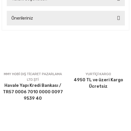
Bu ürüne ilk yorumu siz yapın!
Önerileriniz
Yorum Yaz
Bu ürünün fiyat bilgisi, resim, ürün açıklamalarında ve diğer
konularda yetersiz gördüğünüz noktaları öneri formunu
kullanarak tarafımıza iletebilirsiniz.
Görüş ve önerileriniz için teşekkür ederiz.
Ürün resmi kalitesiz, bozuk veya görüntülenemiyor.
Ürün açıklamasında eksik bilgiler bulunuyor.
MMY HOBİ DIŞ TİCARET PAZARLAMA
YURTİÇİ KARGO
LTD.ŞTİ
4950 TL ve üzeri Kargo
Ürün bilgilerinde hatalar bulunuyor.
Havale Yapı Kredi Bankası /
Ücretsiz
Ürün fiyatı diğer sitelerden daha pahalı.
TR57 0006 7010 0000 0097
Bu ürüne benzer farklı alternatifler olmalı.
9539 40