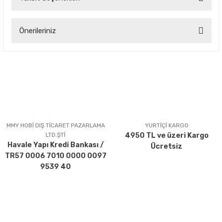
Bu ürüne ilk yorumu siz yapın!
Önerileriniz
Yorum Yaz
Bu ürünün fiyat bilgisi, resim, ürün açıklamalarında ve diğer
konularda yetersiz gördüğünüz noktaları öneri formunu
kullanarak tarafımıza iletebilirsiniz.
Görüş ve önerileriniz için teşekkür ederiz.
Ürün resmi kalitesiz, bozuk veya görüntülenemiyor.
Ürün açıklamasında eksik bilgiler bulunuyor.
MMY HOBİ DIŞ TİCARET PAZARLAMA
YURTİÇİ KARGO
LTD.ŞTİ
4950 TL ve üzeri Kargo
Ürün bilgilerinde hatalar bulunuyor.
Havale Yapı Kredi Bankası /
Ücretsiz
Ürün fiyatı diğer sitelerden daha pahalı.
TR57 0006 7010 0000 0097
Bu ürüne benzer farklı alternatifler olmalı.
9539 40