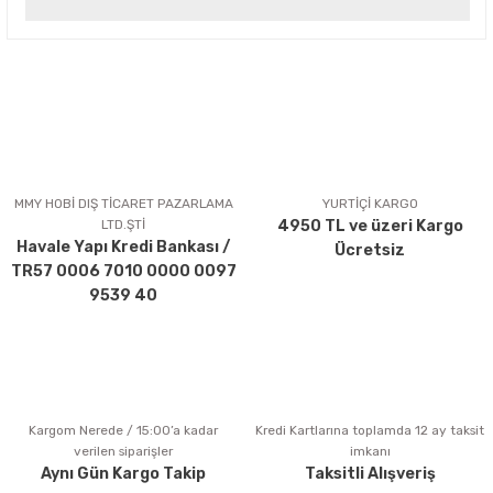
Yorum Yaz
Bu ürünün fiyat bilgisi, resim, ürün açıklamalarında ve diğer
konularda yetersiz gördüğünüz noktaları öneri formunu
kullanarak tarafımıza iletebilirsiniz.
Görüş ve önerileriniz için teşekkür ederiz.
Ürün resmi kalitesiz, bozuk veya görüntülenemiyor.
Ürün açıklamasında eksik bilgiler bulunuyor.
MMY HOBİ DIŞ TİCARET PAZARLAMA
YURTİÇİ KARGO
LTD.ŞTİ
4950 TL ve üzeri Kargo
Ürün bilgilerinde hatalar bulunuyor.
Havale Yapı Kredi Bankası /
Ücretsiz
Ürün fiyatı diğer sitelerden daha pahalı.
TR57 0006 7010 0000 0097
Bu ürüne benzer farklı alternatifler olmalı.
9539 40
Kargom Nerede / 15:00’a kadar
Kredi Kartlarına toplamda 12 ay taksit
Gönder
verilen siparişler
imkanı
Aynı Gün Kargo Takip
Taksitli Alışveriş