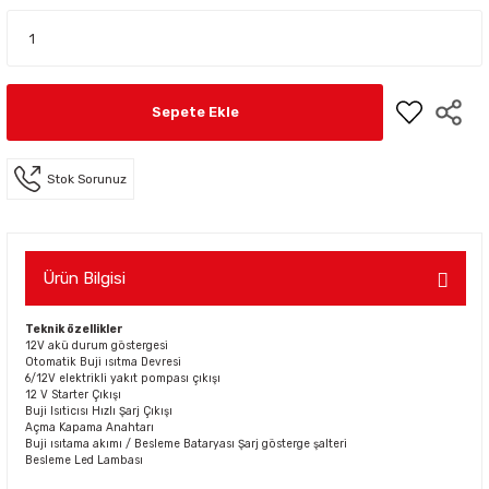
Sepete Ekle
Stok Sorunuz
Ürün Bilgisi
Teknik özellikler
12V akü durum göstergesi
Otomatik Buji ısıtma Devresi
6/12V elektrikli yakıt pompası çıkışı
12 V Starter Çıkışı
Buji Isıticısı Hızlı Şarj Çıkışı
Açma Kapama Anahtarı
Buji ısıtama akımı / Besleme Bataryası Şarj gösterge şalteri
Besleme Led Lambası