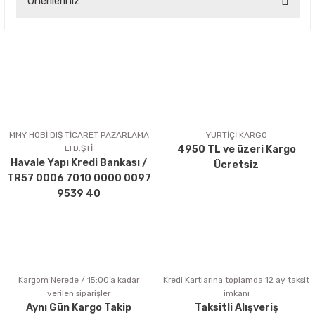
Önerileriniz
Yorum Yaz
Bu ürünün fiyat bilgisi, resim, ürün açıklamalarında ve diğer
konularda yetersiz gördüğünüz noktaları öneri formunu
kullanarak tarafımıza iletebilirsiniz.
Görüş ve önerileriniz için teşekkür ederiz.
Ürün resmi kalitesiz, bozuk veya görüntülenemiyor.
Ürün açıklamasında eksik bilgiler bulunuyor.
MMY HOBİ DIŞ TİCARET PAZARLAMA
YURTİÇİ KARGO
LTD.ŞTİ
4950 TL ve üzeri Kargo
Ürün bilgilerinde hatalar bulunuyor.
Havale Yapı Kredi Bankası /
Ücretsiz
Ürün fiyatı diğer sitelerden daha pahalı.
TR57 0006 7010 0000 0097
Bu ürüne benzer farklı alternatifler olmalı.
9539 40
Kargom Nerede / 15:00’a kadar
Kredi Kartlarına toplamda 12 ay taksit
Gönder
verilen siparişler
imkanı
Aynı Gün Kargo Takip
Taksitli Alışveriş