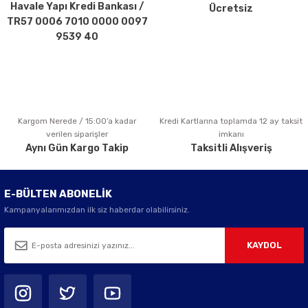
Havale Yapı Kredi Bankası /
Ücretsiz
Ürün fiyatı diğer sitelerden daha pahalı.
TR57 0006 7010 0000 0097
Bu ürüne benzer farklı alternatifler olmalı.
9539 40
Kargom Nerede / 15:00’a kadar
Kredi Kartlarına toplamda 12 ay taksit
Gönder
verilen siparişler
imkanı
Aynı Gün Kargo Takip
Taksitli Alışveriş
E-BÜLTEN ABONELİK
Kampanyalarımızdan ilk siz haberdar olabilirsiniz.
KAYDOL