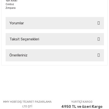
Yan Keski
Cımbız
Zımpara
Yorumlar
Taksit Seçenekleri
Bu ürüne ilk yorumu siz yapın!
Önerileriniz
Yorum Yaz
Bu ürünün fiyat bilgisi, resim, ürün açıklamalarında ve diğer
konularda yetersiz gördüğünüz noktaları öneri formunu
kullanarak tarafımıza iletebilirsiniz.
Görüş ve önerileriniz için teşekkür ederiz.
Ürün resmi kalitesiz, bozuk veya görüntülenemiyor.
Ürün açıklamasında eksik bilgiler bulunuyor.
MMY HOBİ DIŞ TİCARET PAZARLAMA
YURTİÇİ KARGO
LTD.ŞTİ
4950 TL ve üzeri Kargo
Ürün bilgilerinde hatalar bulunuyor.