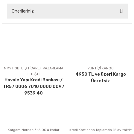
Önerileriniz
Yorum Yaz
Bu ürünün fiyat bilgisi, resim, ürün açıklamalarında ve diğer
konularda yetersiz gördüğünüz noktaları öneri formunu
kullanarak tarafımıza iletebilirsiniz.
Görüş ve önerileriniz için teşekkür ederiz.
Ürün resmi kalitesiz, bozuk veya görüntülenemiyor.
Ürün açıklamasında eksik bilgiler bulunuyor.
MMY HOBİ DIŞ TİCARET PAZARLAMA
YURTİÇİ KARGO
LTD.ŞTİ
4950 TL ve üzeri Kargo
Ürün bilgilerinde hatalar bulunuyor.
Havale Yapı Kredi Bankası /
Ücretsiz
Ürün fiyatı diğer sitelerden daha pahalı.
TR57 0006 7010 0000 0097
Bu ürüne benzer farklı alternatifler olmalı.
9539 40
Kargom Nerede / 15:00’a kadar
Kredi Kartlarına toplamda 12 ay taksit
Gönder