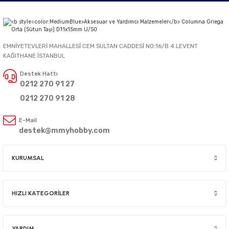
EMNİYETEVLERİ MAHALLESİ CEM SULTAN CADDESİ NO:16/B 4.LEVENT
KAĞITHANE İSTANBUL
Destek Hattı
0212 270 91 27
0212 270 91 28
E-Mail
destek@mmyhobby.com
KURUMSAL
HIZLI KATEGORİLER
YARDIM