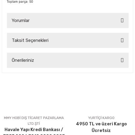
Toplam parça: 50
Yorumlar
Taksit Seçenekleri
Bu ürüne ilk yorumu siz yapın!
Önerileriniz
Yorum Yaz
Bu ürünün fiyat bilgisi, resim, ürün açıklamalarında ve diğer
konularda yetersiz gördüğünüz noktaları öneri formunu
kullanarak tarafımıza iletebilirsiniz.
Görüş ve önerileriniz için teşekkür ederiz.
Ürün resmi kalitesiz, bozuk veya görüntülenemiyor.
Ürün açıklamasında eksik bilgiler bulunuyor.
MMY HOBİ DIŞ TİCARET PAZARLAMA
YURTİÇİ KARGO
LTD.ŞTİ
4950 TL ve üzeri Kargo
Ürün bilgilerinde hatalar bulunuyor.
Havale Yapı Kredi Bankası /
Ücretsiz
Ürün fiyatı diğer sitelerden daha pahalı.