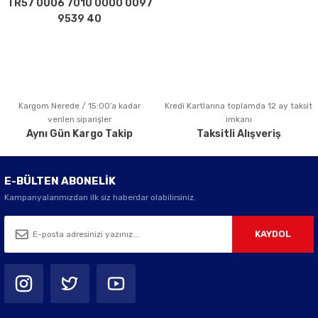
TR57 0006 7010 0000 0097
Bu ürüne benzer farklı alternatifler olmalı.
9539 40
Kargom Nerede / 15:00’a kadar
Kredi Kartlarına toplamda 12 ay taksit
Gönder
verilen siparişler
imkanı
Aynı Gün Kargo Takip
Taksitli Alışveriş
E-BÜLTEN ABONELİK
Kampanyalarımızdan ilk siz haberdar olabilirsiniz.
KAYDOL