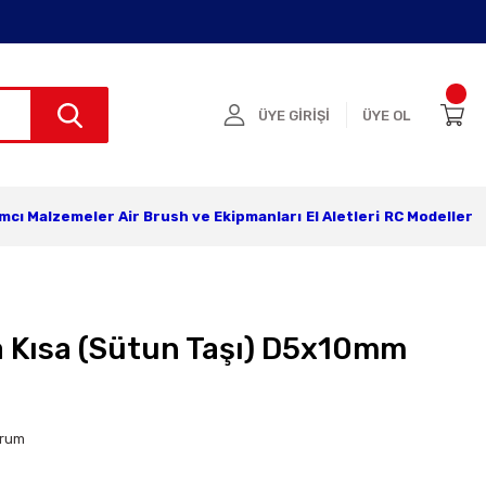
ÜYE GİRİŞİ
ÜYE OL
ımcı Malzemeler
Air Brush ve Ekipmanları
El Aletleri
RC Modeller
 Kısa (Sütun Taşı) D5x10mm
orum