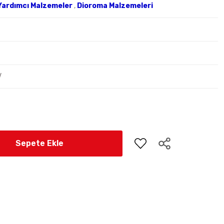
Yardımcı Malzemeler
,
Dioroma Malzemeleri
V
Sepete Ekle