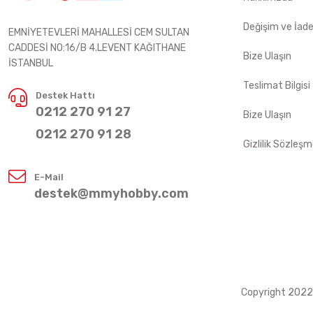
Değişim ve İad
EMNİYETEVLERİ MAHALLESİ CEM SULTAN
CADDESİ NO:16/B 4.LEVENT KAĞITHANE
Bize Ulaşın
İSTANBUL
Teslimat Bilgisi
Destek Hattı
0212 270 91 27
Bize Ulaşın
0212 270 91 28
Gizlilik Sözleşm
E-Mail
destek@mmyhobby.com
Copyright 2022 ©