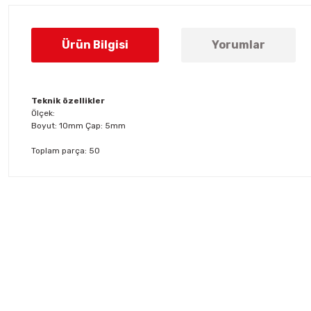
Ürün Bilgisi
Yorumlar
Teknik özellikler
Ölçek:
Boyut: 10mm Çap: 5mm
Toplam parça: 50
Bu ürünün fiyat bilgisi, resim, ürün açıklamalarında ve diğer konul
Görüş ve önerileriniz için teşekkür ederiz.
Ürün resmi kalitesiz, bozuk veya görüntülenemiyor.
Ürün açıklamasında eksik bilgiler bulunuyor.
Ürün bilgilerinde hatalar bulunuyor.
Ürün fiyatı diğer sitelerden daha pahalı.