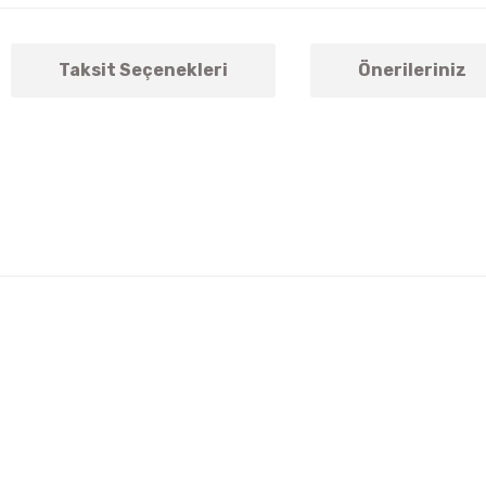
Taksit Seçenekleri
Önerileriniz
arda yetersiz gördüğünüz noktaları öneri formunu kullanarak tarafımıza ile
Bu ürüne ilk yorumu siz yapın!
Yorum Yaz