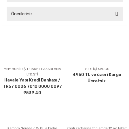
Önerileriniz
Yorum Yaz
Bu ürünün fiyat bilgisi, resim, ürün açıklamalarında ve diğer
konularda yetersiz gördüğünüz noktaları öneri formunu
kullanarak tarafımıza iletebilirsiniz.
Görüş ve önerileriniz için teşekkür ederiz.
Ürün resmi kalitesiz, bozuk veya görüntülenemiyor.
Ürün açıklamasında eksik bilgiler bulunuyor.
MMY HOBİ DIŞ TİCARET PAZARLAMA
YURTİÇİ KARGO
LTD.ŞTİ
4950 TL ve üzeri Kargo
Ürün bilgilerinde hatalar bulunuyor.
Havale Yapı Kredi Bankası /
Ücretsiz
Ürün fiyatı diğer sitelerden daha pahalı.
TR57 0006 7010 0000 0097
Bu ürüne benzer farklı alternatifler olmalı.
9539 40
Kargom Nerede / 15:00’a kadar
Kredi Kartlarına toplamda 12 ay taksit
Gönder