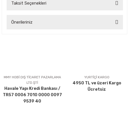
Taksit Seçenekleri
Bu ürüne ilk yorumu siz yapın!
Önerileriniz
Yorum Yaz
Bu ürünün fiyat bilgisi, resim, ürün açıklamalarında ve diğer
konularda yetersiz gördüğünüz noktaları öneri formunu
kullanarak tarafımıza iletebilirsiniz.
Görüş ve önerileriniz için teşekkür ederiz.
Ürün resmi kalitesiz, bozuk veya görüntülenemiyor.
Ürün açıklamasında eksik bilgiler bulunuyor.
MMY HOBİ DIŞ TİCARET PAZARLAMA
YURTİÇİ KARGO
LTD.ŞTİ
4950 TL ve üzeri Kargo
Ürün bilgilerinde hatalar bulunuyor.
Havale Yapı Kredi Bankası /
Ücretsiz
Ürün fiyatı diğer sitelerden daha pahalı.
TR57 0006 7010 0000 0097
Bu ürüne benzer farklı alternatifler olmalı.
9539 40