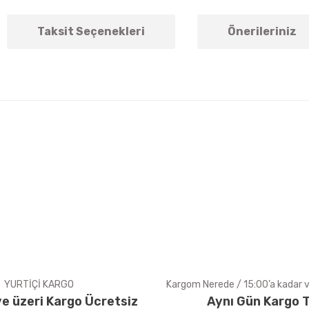
Taksit Seçenekleri
Önerileriniz
arda yetersiz gördüğünüz noktaları öneri formunu kullanarak tarafımıza ile
Bu ürüne ilk yorumu siz yapın!
Yorum Yaz
YURTİÇİ KARGO
Kargom Nerede / 15:00’a kadar ve
e üzeri Kargo Ücretsiz
Aynı Gün Kargo T