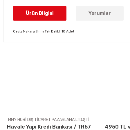
Ürün Bilgisi
Yorumlar
Ceviz Makara 7mm Tek Delikli 10 Adet
Bu ürünün fiyat bilgisi, resim, ürün açıklamalarında ve diğer konul
Görüş ve önerileriniz için teşekkür ederiz.
Ürün resmi kalitesiz, bozuk veya görüntülenemiyor.
Ürün açıklamasında eksik bilgiler bulunuyor.
Ürün bilgilerinde hatalar bulunuyor.
Ürün fiyatı diğer sitelerden daha pahalı.
Bu ürüne benzer farklı alternatifler olmalı.
MMY HOBİ DIŞ TİCARET PAZARLAMA LTD.ŞTİ
Havale Yapı Kredi Bankası / TR57
4950 TL v