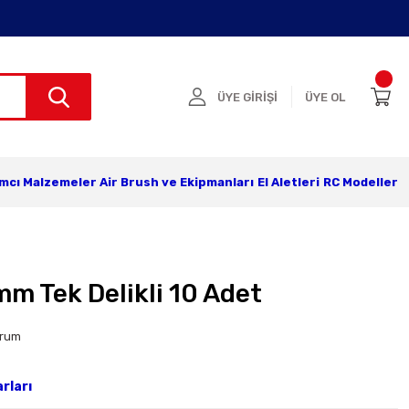
ÜYE GİRİŞİ
ÜYE OL
ımcı Malzemeler
Air Brush ve Ekipmanları
El Aletleri
RC Modeller
m Tek Delikli 10 Adet
orum
rları