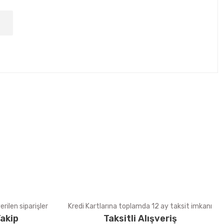
tebilirsiniz.
rilen siparişler
Kredi Kartlarına toplamda 12 ay taksit imkanı
akip
Taksitli Alışveriş