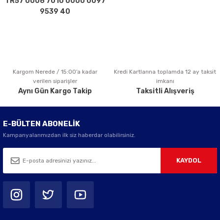
TR57 0006 7010 0000 0097
Bu ürüne benzer farklı alternatifler olmalı.
9539 40
Kargom Nerede / 15:00’a kadar
Kredi Kartlarına toplamda 12 ay taksit
Gönder
verilen siparişler
imkanı
Aynı Gün Kargo Takip
Taksitli Alışveriş
E-BÜLTEN ABONELİK
Kampanyalarımızdan ilk siz haberdar olabilirsiniz.
KAYDOL