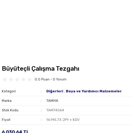
Büyüteçli Çalışma Tezgahı
0.0 Puan - 0 Yorum
Kategori
Diğerleri
,
Boya ve Yardımcı Malzemeler
Marka
TAMIYA
Stok Kodu
TAM74064
Fiyat
16.195,73 JPY + KDV
6.030,64 TL