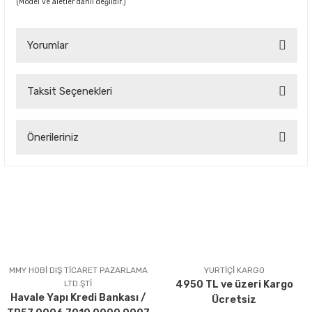
(Model ve aletler dâhil değildir.)
Yorumlar
Taksit Seçenekleri
Bu ürüne ilk yorumu siz yapın!
Önerileriniz
Yorum Yaz
Bu ürünün fiyat bilgisi, resim, ürün açıklamalarında ve diğer
konularda yetersiz gördüğünüz noktaları öneri formunu
kullanarak tarafımıza iletebilirsiniz.
Görüş ve önerileriniz için teşekkür ederiz.
Ürün resmi kalitesiz, bozuk veya görüntülenemiyor.
Ürün açıklamasında eksik bilgiler bulunuyor.
MMY HOBİ DIŞ TİCARET PAZARLAMA
YURTİÇİ KARGO
LTD.ŞTİ
4950 TL ve üzeri Kargo
Ürün bilgilerinde hatalar bulunuyor.
Havale Yapı Kredi Bankası /
Ücretsiz
Ürün fiyatı diğer sitelerden daha pahalı.