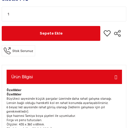
Sepete Ekle
Stok Sorunuz
Ürün Bilgisi
Özellikler
Özellikler
Büyüteci sayesinde küçük parçalar üzerinde daha rahat çalışma olanağı.
Lensin bağlı olduğu hareketli kol en rahat konumda ayarlayabilirsiniz.
6 beyaz led sayesinde rahat görüş olanağı (ledlerin çalışması için pil
gerekmektedir).
Şişe haznesi Tamiya boya şişeleri ile uyumludur.
Fırça ve pens tutucuları.
Ölçüler: 435 x 360 x 68mm.