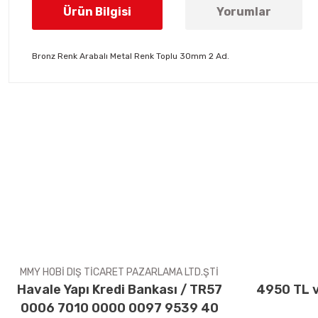
Ürün Bilgisi
Yorumlar
Bronz Renk Arabalı Metal Renk Toplu 30mm 2 Ad.
Bu ürünün fiyat bilgisi, resim, ürün açıklamalarında ve diğer konul
Görüş ve önerileriniz için teşekkür ederiz.
Ürün resmi kalitesiz, bozuk veya görüntülenemiyor.
Ürün açıklamasında eksik bilgiler bulunuyor.
Ürün bilgilerinde hatalar bulunuyor.
Ürün fiyatı diğer sitelerden daha pahalı.
Bu ürüne benzer farklı alternatifler olmalı.
MMY HOBİ DIŞ TİCARET PAZARLAMA LTD.ŞTİ
Havale Yapı Kredi Bankası / TR57
4950 TL v
0006 7010 0000 0097 9539 40