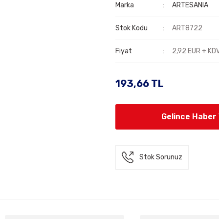
Marka
ARTESANIA
Stok Kodu
ART8722
Fiyat
2,92 EUR + KD
193,66 TL
Gelince Haber
Stok Sorunuz