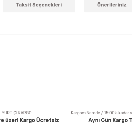
Taksit Seçenekleri
Önerileriniz
arda yetersiz gördüğünüz noktaları öneri formunu kullanarak tarafımıza ile
Bu ürüne ilk yorumu siz yapın!
Yorum Yaz
YURTİÇİ KARGO
Kargom Nerede / 15:00’a kadar ve
e üzeri Kargo Ücretsiz
Aynı Gün Kargo T