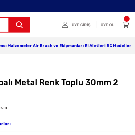
ÜYE GİRİŞİ
ÜYE OL
ımcı Malzemeler
Air Brush ve Ekipmanları
El Aletleri
RC Modeller
balı Metal Renk Toplu 30mm 2
orum
rları