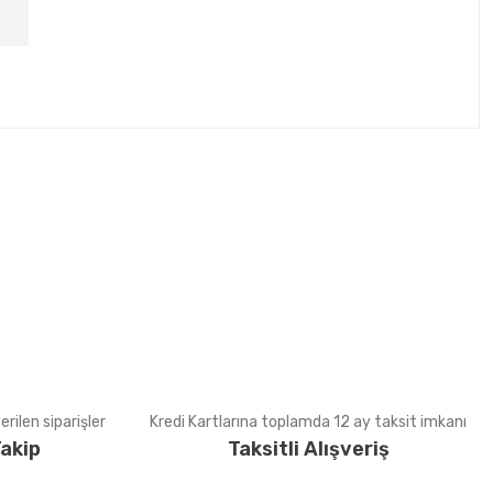
tebilirsiniz.
rilen siparişler
Kredi Kartlarına toplamda 12 ay taksit imkanı
akip
Taksitli Alışveriş