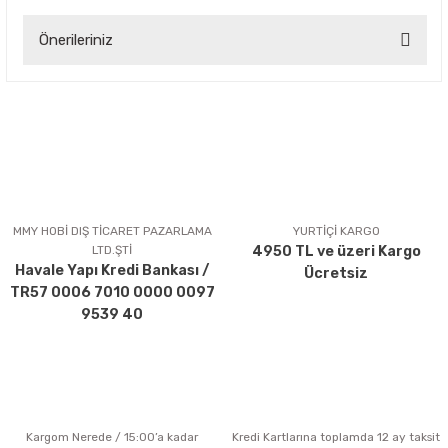
Önerileriniz
Yorum Yaz
Bu ürünün fiyat bilgisi, resim, ürün açıklamalarında ve diğer
konularda yetersiz gördüğünüz noktaları öneri formunu
kullanarak tarafımıza iletebilirsiniz.
Görüş ve önerileriniz için teşekkür ederiz.
Ürün resmi kalitesiz, bozuk veya görüntülenemiyor.
Ürün açıklamasında eksik bilgiler bulunuyor.
MMY HOBİ DIŞ TİCARET PAZARLAMA
YURTİÇİ KARGO
LTD.ŞTİ
4950 TL ve üzeri Kargo
Ürün bilgilerinde hatalar bulunuyor.
Havale Yapı Kredi Bankası /
Ücretsiz
Ürün fiyatı diğer sitelerden daha pahalı.
TR57 0006 7010 0000 0097
Bu ürüne benzer farklı alternatifler olmalı.
9539 40
Kargom Nerede / 15:00’a kadar
Kredi Kartlarına toplamda 12 ay taksit
Gönder