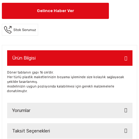
Gelince Haber Ver
Stok Sorunuz
Ürün Bilgisi
Döner tablanın çapı 16 cm'dir.
Her türlü plastik maketlerinizin boyama işleminde size kolaylık sağlayacak
şekilde tasarlanmış.
modelinizin uygun pozisyonda kalabilmesi için gerekli malzemelerle
donatılmıştır.
Yorumlar
Taksit Seçenekleri
Bu ürüne ilk yorumu siz yapın!